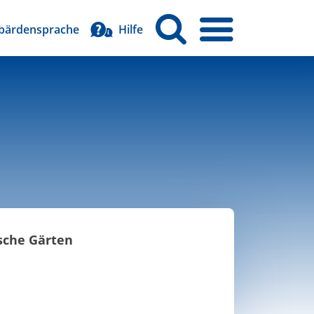
bärdensprache
Hilfe
sche Gärten