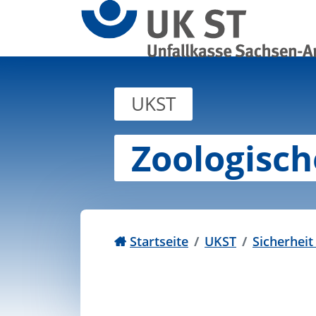
Zum Inhalt springen
UKST
Zoologisch
Startseite
UKST
Sicherhei