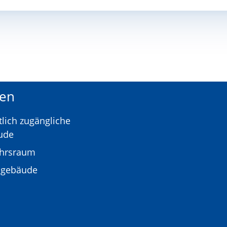
en
tlich zugängliche
ude
ehrsraum
gebäude