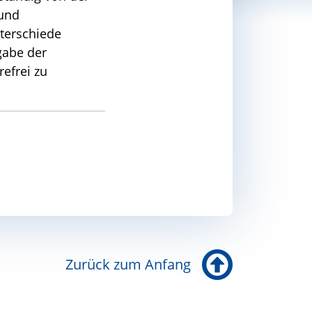
 und
nterschiede
gabe der
refrei zu
Zurück zum Anfang