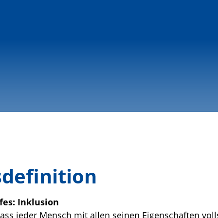
sdefinition
fes:
Inklusion
dass jeder Mensch mit allen seinen Eigenschaften voll