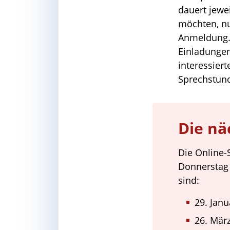
dauert jewe
möchten, nu
Anmeldung. 
Einladungen
interessier
Sprechstund
Die nä
Die Online-
Donnerstag 
sind:
29. Janu
26. Mär