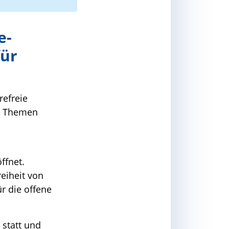
e-
für
refreie
re Themen
ffnet.
eiheit von
ür die offene
 statt und