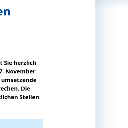
en
 Sie herzlich
 27. November
nd umsetzende
rechen. Die
lichen Stellen