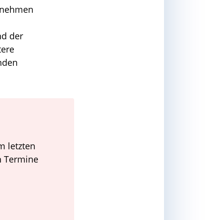
ilnehmen
nd der
tere
enden
m letzten
n Termine